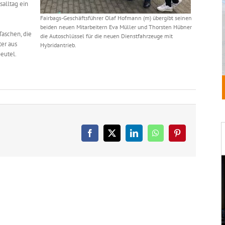
salltag ein
Fairbags-Geschäftsführer Olaf Hofmann (m) übergibt seinen
beiden neuen Mitarbeitern Eva Müller und Thorsten Hübner
Taschen, die
die Autoschlüssel für die neuen Dienstfahrzeuge mit
ter aus
Hybridantrieb.
eutel.
Facebook
X
LinkedIn
WhatsApp
Pinterest