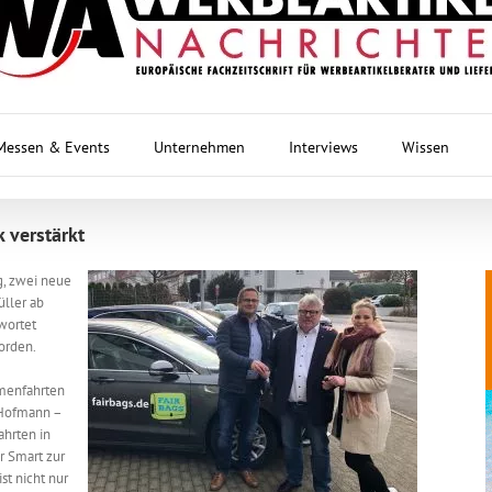
Messen & Events
Unternehmen
Interviews
Wissen
 verstärkt
g, zwei neue
ller ab
twortet
orden.
rmenfahrten
 Hofmann –
ahrten in
r Smart zur
st nicht nur