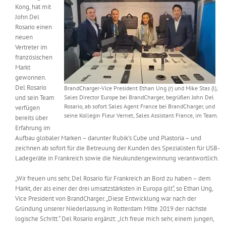
Kong, hat mit
Messen & Events
Kontakt
John Del
Rosario einen
neuen
Unternehmen
Vertreter im
französischen
Markt
Interviews
gewonnen.
Del Rosario
BrandCharger-Vice President Ethan Ung (r) und Mike Stas (l),
und sein Team
Sales Director Europe bei BrandCharger, begrüßen John Del
Rosario, ab sofort Sales Agent France bei BrandCharger, und
verfügen
Wissen
seine Kollegin Fleur Vernet, Sales Assistant France, im Team.
bereits über
Erfahrung im
Aufbau globaler Marken – darunter Rubik’s Cube und Plastoria – und
Product Guide
zeichnen ab sofort für die Betreuung der Kunden des Spezialisten für USB-
Ladegeräte in Frankreich sowie die Neukundengewinnung verantwortlich.
Jobshop
„Wir freuen uns sehr, Del Rosario für Frankreich an Bord zu haben – dem
Markt, der als einer der drei umsatzstärksten in Europa gilt“, so Ethan Ung,
Vice President von BrandCharger. „Diese Entwicklung war nach der
Suche
nach:
Gründung unserer Niederlassung in Rotterdam Mitte 2019 der nächste
logische Schritt.“ Del Rosario ergänzt: „Ich freue mich sehr, einem jungen,