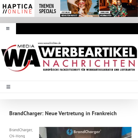
Zum
Inhalt
springen
Toggle
Navigation
Werbeartikel Nachrichten
E-Paper
WA Media
Toggle
Navigation
Startseite
Mediadaten
BrandCharger: Neue Vertretung in Frankreich
Branche Intern
Abonnement
BrandCharger,
CN-Hong