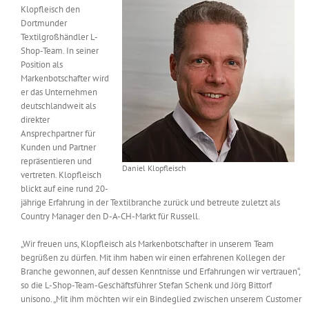
Klopfleisch den
Messen & Events
Kontakt
Dortmunder
Textilgroßhändler L-
Shop-Team. In seiner
Unternehmen
Position als
Markenbotschafter wird
er das Unternehmen
Interviews
deutschlandweit als
direkter
Ansprechpartner für
Kunden und Partner
Wissen
repräsentieren und
Daniel Klopfleisch
vertreten. Klopfleisch
blickt auf eine rund 20-
Product Guide
jährige Erfahrung in der Textilbranche zurück und betreute zuletzt als
Country Manager den D-A-CH-Markt für Russell.
Jobshop
„Wir freuen uns, Klopfleisch als Markenbotschafter in unserem Team
begrüßen zu dürfen. Mit ihm haben wir einen erfahrenen Kollegen der
Branche gewonnen, auf dessen Kenntnisse und Erfahrungen wir vertrauen“,
Suche
nach:
so die L-Shop-Team-Geschäftsführer Stefan Schenk und Jörg Bittorf
unisono. „Mit ihm möchten wir ein Bindeglied zwischen unserem Customer