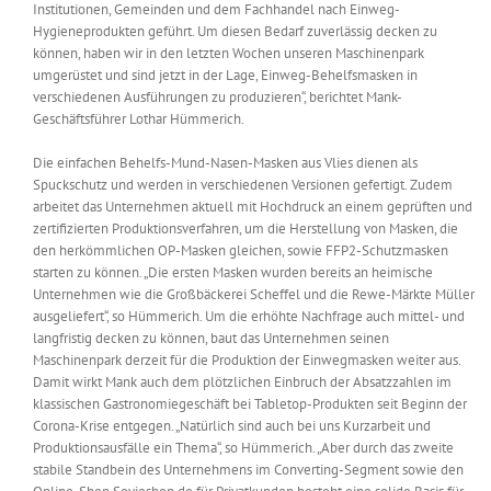
Institutionen, Gemeinden und dem Fachhandel nach Einweg-
Hygieneprodukten geführt. Um diesen Bedarf zuverlässig decken zu
können, haben wir in den letzten Wochen unseren Maschinenpark
umgerüstet und sind jetzt in der Lage, Einweg-Behelfsmasken in
verschiedenen Ausführungen zu produzieren“, berichtet Mank-
Geschäftsführer Lothar Hümmerich.
Die einfachen Behelfs-Mund-Nasen-Masken aus Vlies dienen als
Spuckschutz und werden in verschiedenen Versionen gefertigt. Zudem
arbeitet das Unternehmen aktuell mit Hochdruck an einem geprüften und
zertifizierten Produktionsverfahren, um die Herstellung von Masken, die
den herkömmlichen OP-Masken gleichen, sowie FFP2-Schutzmasken
starten zu können. „Die ersten Masken wurden bereits an heimische
Unternehmen wie die Großbäckerei Scheffel und die Rewe-Märkte Müller
ausgeliefert“, so Hümmerich. Um die erhöhte Nachfrage auch mittel- und
langfristig decken zu können, baut das Unternehmen seinen
Maschinenpark derzeit für die Produktion der Einwegmasken weiter aus.
Damit wirkt Mank auch dem plötzlichen Einbruch der Absatzzahlen im
klassischen Gastronomiegeschäft bei Tabletop-Produkten seit Beginn der
Corona-Krise entgegen. „Natürlich sind auch bei uns Kurzarbeit und
Produktionsausfälle ein Thema“, so Hümmerich. „Aber durch das zweite
stabile Standbein des Unternehmens im Converting-Segment sowie den