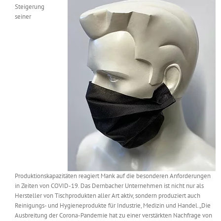
Steigerung
Messen & Events
Kontakt
seiner
Unternehmen
Interviews
Wissen
Product Guide
Jobshop
Produktionskapazitäten reagiert Mank auf die besonderen Anforderungen
in Zeiten von COVID-19. Das Dernbacher Unternehmen ist nicht nur als
Suche
Hersteller von Tischprodukten aller Art aktiv, sondern produziert auch
nach:
Reinigungs- und Hygieneprodukte für Industrie, Medizin und Handel. „Die
Ausbreitung der Corona-Pandemie hat zu einer verstärkten Nachfrage von