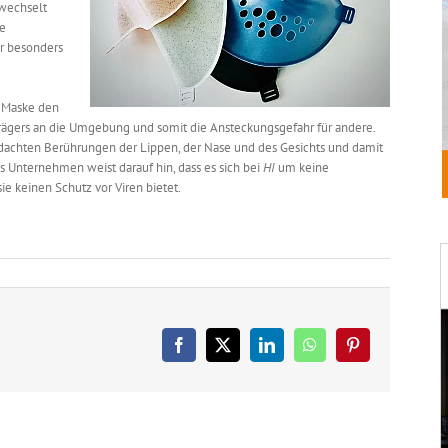
ewechselt
e
r besonders
-Maske den
Trägers an die Umgebung und somit die Ansteckungsgefahr für andere.
edachten Berührungen der Lippen, der Nase und des Gesichts und damit
as Unternehmen weist darauf hin, dass es sich bei
HI
um keine
 keinen Schutz vor Viren bietet.
Facebook
X
LinkedIn
WhatsApp
Pinterest