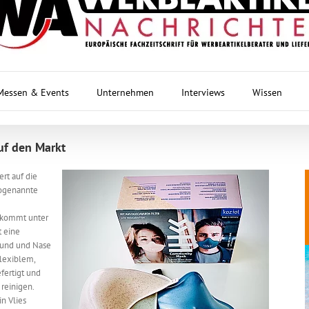
Messen & Events
Unternehmen
Interviews
Wissen
uf den Markt
ert auf die
sogenannte
e
 kommt unter
t eine
Mund und Nase
lexiblem,
fertigt und
reinigen.
n Vlies