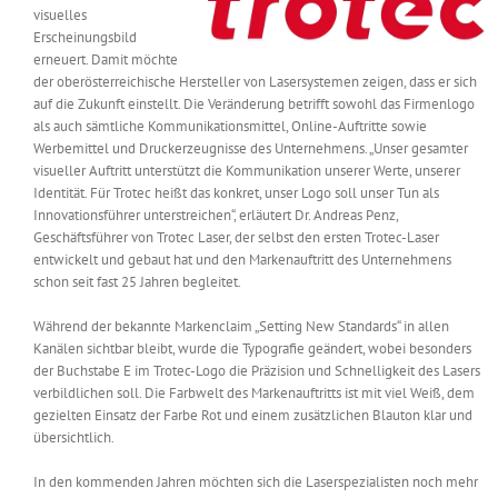
visuelles
Messen & Events
Kontakt
Erscheinungsbild
erneuert. Damit möchte
der oberösterreichische Hersteller von Lasersystemen zeigen, dass er sich
Unternehmen
auf die Zukunft einstellt. Die Veränderung betrifft sowohl das Firmenlogo
als auch sämtliche Kommunikationsmittel, Online-Auftritte sowie
Werbemittel und Druckerzeugnisse des Unternehmens. „Unser gesamter
Interviews
visueller Auftritt unterstützt die Kommunikation unserer Werte, unserer
Identität. Für Trotec heißt das konkret, unser Logo soll unser Tun als
Innovationsführer unterstreichen“, erläutert Dr. Andreas Penz,
Geschäftsführer von Trotec Laser, der selbst den ersten Trotec-Laser
Wissen
entwickelt und gebaut hat und den Markenauftritt des Unternehmens
schon seit fast 25 Jahren begleitet.
Product Guide
Während der bekannte Markenclaim „Setting New Standards“ in allen
Kanälen sichtbar bleibt, wurde die Typografie geändert, wobei besonders
der Buchstabe E im Trotec-Logo die Präzision und Schnelligkeit des Lasers
Jobshop
verbildlichen soll. Die Farbwelt des Markenauftritts ist mit viel Weiß, dem
gezielten Einsatz der Farbe Rot und einem zusätzlichen Blauton klar und
übersichtlich.
Suche
nach:
In den kommenden Jahren möchten sich die Laserspezialisten noch mehr