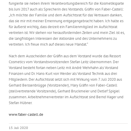
fungierte sie neben ihrem Verantwortungsbereich für die Kosmetiksparte
bis Juni 2017 auch als Sprecherin des Vorstands. Gräfin von Faber-Castell:
„Ich möchte der Familie und dem Aufsichtsrat für das Vertrauen danken,
das sie mir mit meiner Ernennung entgegengebracht haben. Ich halte es
für äußerst wichtig, dass derzeit ein Familienmitglied im Aufsichtsrat
vertreten ist. Wir stehen vor herausfordernden Zeiten und mein Ziel ist es,
die langfristigen Interessen der Aktionäre und des Unternehmens zu
vertreten. Ich freue mich auf dieses neue Mandat.“
Nach dem Ausscheiden der Gräfin aus dem Vorstand wurde das Ressort
Cosmetics vom Vorstandsvorsitzenden Stefan Leitz übernommen. Der
Vorstand besteht fortan neben Leitz mit André Wehrhahn als Vorstand
Finanzen und Dr. Hans-Kurt von Werder als Vorstand Technik aus drei
Mitgliedern. Der Aufsichtsrat setzt sich mit Wirkung vom 7. Juli 2020 aus
Gerhard Berssenbrügge (Vorsitzender), Mary Gräfin von Faber-Castell
(stellvertretende Vorsitzende), Gerhard Bruckmeier und Detlef Spigiel
zusammen. Arbeitnehmervertreter im Aufsichtsrat sind Bernd Hager und
Stefan Hübner.
www.faber-castell.de
15. Juli 2020