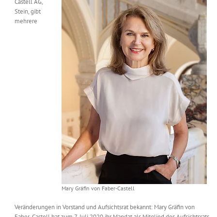
Castell AG,
Messen & Events
Stein, gibt
Kontakt
mehrere
Unternehmen
Interviews
Wissen
Product Guide
Jobshop
Mary Gräfin von Faber-Castell
Suche
nach:
Veränderungen in Vorstand und Aufsichtsrat bekannt: Mary Gräfin von
Faber-Castell hat zum 7. Juli 2020 ihr Mandat als Mitglied des Aufsichtsrats