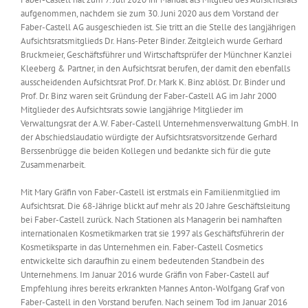
aufgenommen, nachdem sie zum 30. Juni 2020 aus dem Vorstand der
Faber-Castell AG ausgeschieden ist. Sie tritt an die Stelle des langjährigen
Aufsichtsratsmitglieds Dr. Hans-Peter Binder. Zeitgleich wurde Gerhard
Bruckmeier, Geschäftsführer und Wirtschaftsprüfer der Münchner Kanzlei
Kleeberg & Partner, in den Aufsichtsrat berufen, der damit den ebenfalls
ausscheidenden Aufsichtsrat Prof. Dr. Mark K. Binz ablöst. Dr. Binder und
Prof. Dr. Binz waren seit Gründung der Faber-Castell AG im Jahr 2000
Mitglieder des Aufsichtsrats sowie langjährige Mitglieder im
Verwaltungsrat der A.W. Faber-Castell Unternehmensverwaltung GmbH. In
der Abschiedslaudatio würdigte der Aufsichtsratsvorsitzende Gerhard
Berssenbrügge die beiden Kollegen und bedankte sich für die gute
Zusammenarbeit.
Mit Mary Gräfin von Faber-Castell ist erstmals ein Familienmitglied im
Aufsichtsrat. Die 68-Jährige blickt auf mehr als 20 Jahre Geschäftsleitung
bei Faber-Castell zurück. Nach Stationen als Managerin bei namhaften
internationalen Kosmetikmarken trat sie 1997 als Geschäftsführerin der
Kosmetiksparte in das Unternehmen ein. Faber-Castell Cosmetics
entwickelte sich daraufhin zu einem bedeutenden Standbein des
Unternehmens. Im Januar 2016 wurde Gräfin von Faber-Castell auf
Empfehlung ihres bereits erkrankten Mannes Anton-Wolfgang Graf von
Faber-Castell in den Vorstand berufen. Nach seinem Tod im Januar 2016