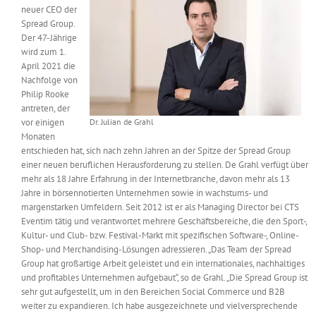
neuer CEO der
Messen & Events
Kontakt
Spread Group.
Der 47-Jährige
wird zum 1.
Unternehmen
April 2021 die
Nachfolge von
Philip Rooke
Interviews
antreten, der
vor einigen
Dr. Julian de Grahl
Monaten
entschieden hat, sich nach zehn Jahren an der Spitze der Spread Group
Wissen
einer neuen beruflichen Herausforderung zu stellen. De Grahl verfügt über
mehr als 18 Jahre Erfahrung in der Internetbranche, davon mehr als 13
Jahre in börsennotierten Unternehmen sowie in wachstums- und
Product Guide
margenstarken Umfeldern. Seit 2012 ist er als Managing Director bei CTS
Eventim tätig und verantwortet mehrere Geschäftsbereiche, die den Sport-,
Kultur- und Club- bzw. Festival-Markt mit spezifischen Software-, Online-
Jobshop
Shop- und Merchandising-Lösungen adressieren. „Das Team der Spread
Group hat großartige Arbeit geleistet und ein internationales, nachhaltiges
und profitables Unternehmen aufgebaut“, so de Grahl. „Die Spread Group ist
Suche
nach:
sehr gut aufgestellt, um in den Bereichen Social Commerce und B2B
weiter zu expandieren. Ich habe ausgezeichnete und vielversprechende