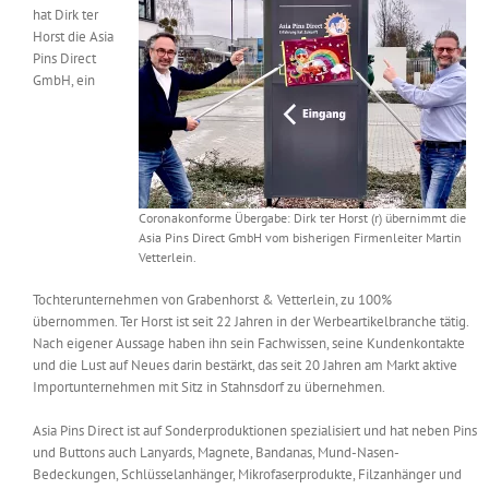
hat Dirk ter
Messen & Events
Kontakt
Horst die Asia
Pins Direct
GmbH, ein
Unternehmen
Interviews
Coronakonforme Übergabe: Dirk ter Horst (r) übernimmt die
Wissen
Asia Pins Direct GmbH vom bisherigen Firmenleiter Martin
Vetterlein.
Tochterunternehmen von Grabenhorst & Vetterlein, zu 100%
Product Guide
übernommen. Ter Horst ist seit 22 Jahren in der Werbeartikelbranche tätig.
Nach eigener Aussage haben ihn sein Fachwissen, seine Kundenkontakte
und die Lust auf Neues darin bestärkt, das seit 20 Jahren am Markt aktive
Jobshop
Importunternehmen mit Sitz in Stahnsdorf zu übernehmen.
Asia Pins Direct ist auf Sonderproduktionen spezialisiert und hat neben Pins
Suche
nach:
und Buttons auch Lanyards, Magnete, Bandanas, Mund-Nasen-
Bedeckungen, Schlüsselanhänger, Mikrofaserprodukte, Filzanhänger und