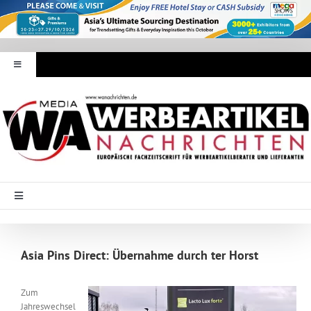
Zum
Inhalt
springen
Toggle
Navigation
Werbeartikel Nachrichten
E-Paper
WA Media
Toggle
Navigation
Startseite
Mediadaten
Asia Pins Direct: Übernahme durch ter Horst
Branche Intern
Abonnement
Zum
Jahreswechsel