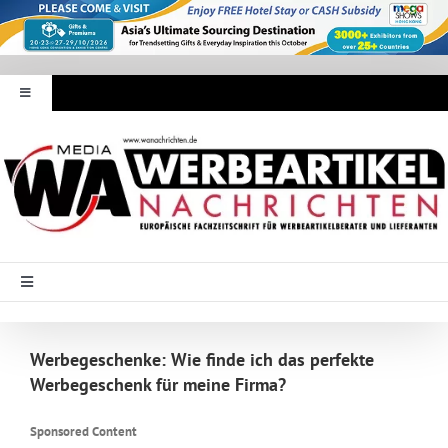
Zum
Inhalt
springen
Toggle
Navigation
Werbeartikel Nachrichten
E-Paper
WA Media
Toggle
Navigation
Startseite
Mediadaten
Werbegeschenke: Wie finde ich das perfekte
Werbegeschenk für meine Firma?
Branche Intern
Abonnement
Sponsored Content