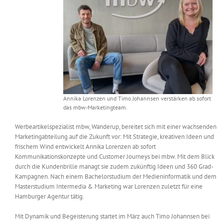
Messen & Events
Kontakt
Unternehmen
Interviews
Annika Lorenzen und Timo Johannsen verstärken ab sofort
Wissen
das mbw-Marketingteam.
Werbeartikelspezialist mbw, Wanderup, bereitet sich mit einer wachsenden
Marketingabteilung auf die Zukunft vor: Mit Strategie, kreativen Ideen und
Product Guide
frischem Wind entwickelt Annika Lorenzen ab sofort
Kommunikationskonzepte und Customer Journeys bei mbw. Mit dem Blick
durch die Kundenbrille managt sie zudem zukünftig Ideen und 360 Grad-
Jobshop
Kampagnen. Nach einem Bachelorstudium der Medieninformatik und dem
Masterstudium Intermedia & Marketing war Lorenzen zuletzt für eine
Hamburger Agentur tätig.
Suche
nach:
Mit Dynamik und Begeisterung startet im März auch Timo Johannsen bei