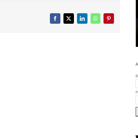
Facebook
X
LinkedIn
WhatsApp
Pinterest
A
B
P