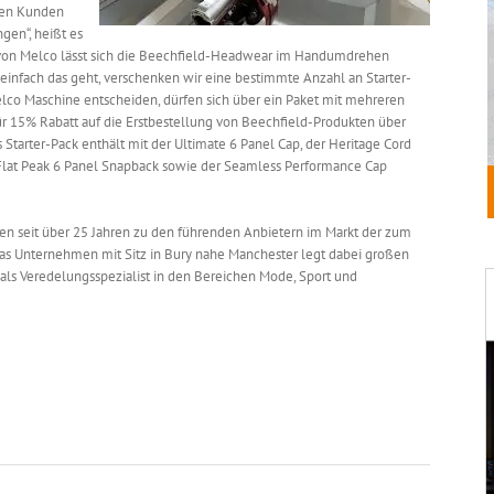
nden Kunden
gen“, heißt es
e von Melco lässt sich die Beechfield-Headwear im Handumdrehen
einfach das geht, verschenken wir eine bestimmte Anzahl an Starter-
Melco Maschine entscheiden, dürfen sich über ein Paket mit mehreren
ür 15% Rabatt auf die Erstbestellung von Beechfield-Produkten über
Starter-Pack enthält mit der Ultimate 6 Panel Cap, der Heritage Cord
l Flat Peak 6 Panel Snapback sowie der Seamless Performance Cap
en seit über 25 Jahren zu den führenden Anbietern im Markt der zum
s Unternehmen mit Sitz in Bury nahe Manchester legt dabei großen
t als Veredelungsspezialist in den Bereichen Mode, Sport und