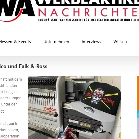
Messen & Events
Unternehmen
Interviews
Wissen
lco und Falk & Ross
chaft mit dem
tilhändler
 ist es, zu
fbedeckungen
 unter der
bt.
o als auch
itet haben,
 Kooperation