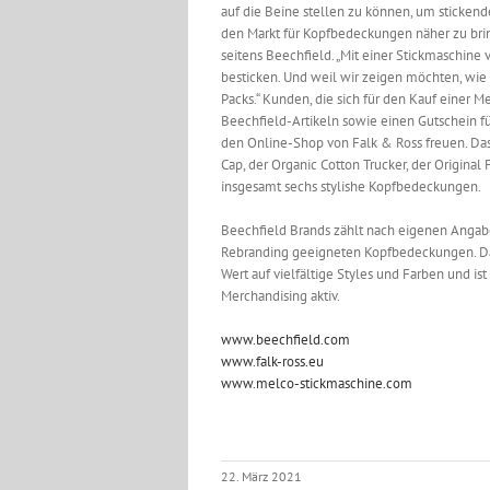
auf die Beine stellen zu können, um sticke
den Markt für Kopfbedeckungen näher zu brin
seitens Beechfield. „Mit einer Stickmaschin
besticken. Und weil wir zeigen möchten, wie 
Packs.“ Kunden, die sich für den Kauf einer 
Beechfield-Artikeln sowie einen Gutschein f
den Online-Shop von Falk & Ross freuen. Das 
Cap, der Organic Cotton Trucker, der Origina
insgesamt sechs stylishe Kopfbedeckungen.
Beechfield Brands zählt nach eigenen Angab
Rebranding geeigneten Kopfbedeckungen. Da
Wert auf vielfältige Styles und Farben und is
Merchandising aktiv.
www.beechfield.com
www.falk-ross.eu
www.melco-stickmaschine.com
22. März 2021