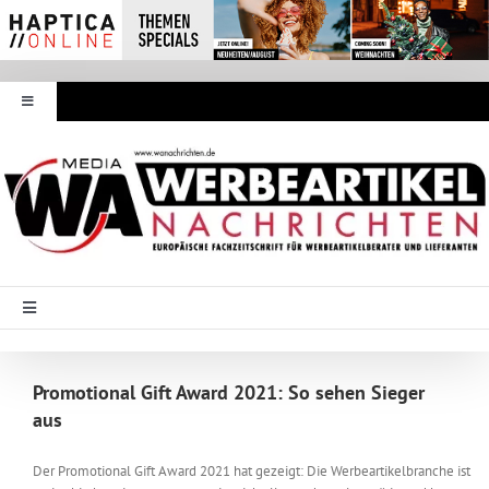
Zum
Inhalt
springen
Toggle
Navigation
Werbeartikel Nachrichten
E-Paper
WA Media
Toggle
Navigation
Startseite
Mediadaten
Promotional Gift Award 2021: So sehen Sieger
aus
Branche Intern
Abonnement
Der Promotional Gift Award 2021 hat gezeigt: Die Werbeartikelbranche ist