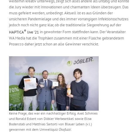
weiterhin kreativ unterwegs, zeigt sich alles andere als untätig und konnte
Messen & Events
die Jury wieder mit Innovationen und charmanten Ideen überzeugen. Das
Kontakt
muss gefeiert werden, unbedingt. Aktuell ist es aus Gründen der
unsicheren Pandemielage und des immer vorrangigen Infektionsschutzes
Unternehmen
jedoch noch nicht ganz klar, ob die traditionelle Siegerehrung auf der
®
HAPTICA
live ’21
in gewohnter Form stattfinden kann. Der Veranstalter
WA Media hat die Trophäen zusammen mit einer Flasche gebrandetem
Prosecco daher jetzt schon an alle Gewinner verschickt.
Interviews
Wissen
Product Guide
Jobshop
Keine Frage, das war ein nachhaltiger Erfolg. Axel Schmies
Suche
und Ronald Eckert von Döbler Werbeartikel sowie Elisa
nach:
Bodenstab und Matthias Sartorti von Blauer Leben (v.l.)
gewannen mit dem Umweltquiz
Ökofuzzi
.