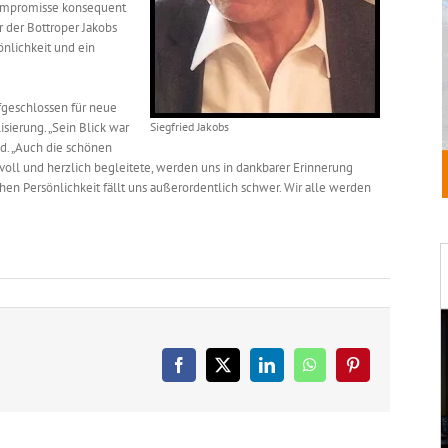
 Kompromisse konsequent
 der Bottroper Jakobs
nlichkeit und ein
ufgeschlossen für neue
sierung. „Sein Blick war
Siegfried Jakobs
nd. „Auch die schönen
ll und herzlich begleitete, werden uns in dankbarer Erinnerung
en Persönlichkeit fällt uns außerordentlich schwer. Wir alle werden
Facebook
X
LinkedIn
WhatsApp
Pinterest