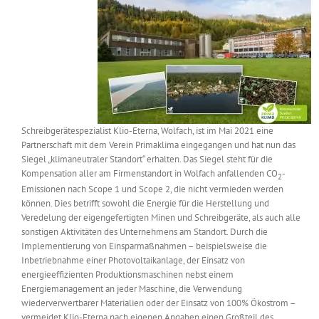
Messen & Events
Kontakt
Unternehmen
Interviews
Schreibgerätespezialist Klio-Eterna, Wolfach, ist im Mai 2021 eine
Partnerschaft mit dem Verein Primaklima eingegangen und hat nun das
Wissen
Siegel „klimaneutraler Standort“ erhalten. Das Siegel steht für die
Kompensation aller am Firmenstandort in Wolfach anfallenden CO
-
2
Emissionen nach Scope 1 und Scope 2, die nicht vermieden werden
Product Guide
können. Dies betrifft sowohl die Energie für die Herstellung und
Veredelung der eigengefertigten Minen und Schreibgeräte, als auch alle
sonstigen Aktivitäten des Unternehmens am Standort. Durch die
Implementierung von Einsparmaßnahmen – beispielsweise die
Jobshop
Inbetriebnahme einer Photovoltaikanlage, der Einsatz von
energieeffizienten Produktionsmaschinen nebst einem
Suche
Energiemanagement an jeder Maschine, die Verwendung
nach:
wiederverwertbarer Materialien oder der Einsatz von 100% Ökostrom –
vermeidet Klio-Eterna nach eigenen Angaben einen Großteil des