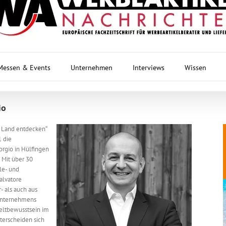
Messen & Events
Unternehmen
Interviews
Wissen
io
s Land entdecken“
1 die
rgio in Hülfingen
 Mit über 30
yle- und
alvatore
- als auch aus
 Unternehmens
eltbewusstsein im
terscheiden sich