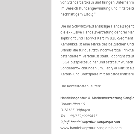
von Standardartikeln und bringen Unterneh
im Bereich Kundengewinnung und Mitarbeite
nachhaltigem Erfolg.“
Die im Schwarzwald ansässige Handelsagentur
die exklusive Handelsvertretung der drei M
Topbright und Fabryka Kart im B2B-Segment 
Kambukka ist eine Marke des belgischen Un
Brands, die für qualitativ hochwertige Trinkfl
patentiertem Verschluss steht. Topbright stell
FSC-Holzspielzeug her und setzt auf Wunsch
Sonderentwicklungen um. Fabryka Kart ist als 
Karten- und Brettspiele mit selbstdesinfizie
Die Kontaktdaten lauten:
Handelsagentur & Markenvertretung Sangior
Ornans-Ring 15
D-78183 Hüfingen
Tel.: +49/172/6645857
info@handelsagentur-sangiorgio.com
www.handelsagentur-sangiorgio.com