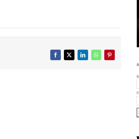
Facebook
X
LinkedIn
WhatsApp
Pinterest
A
B
P