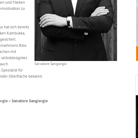
men und Marken
rmotivation zu
 hat sich bereits
arken Kambukka,
gesichert.
ternehmens Bibo
aschen mit
t selbstdesigntes
 auch
Salvatore Sangiorgio
Spezialist für
render Oberfläche bekannt.
gio – Salvatore Sangiorgio