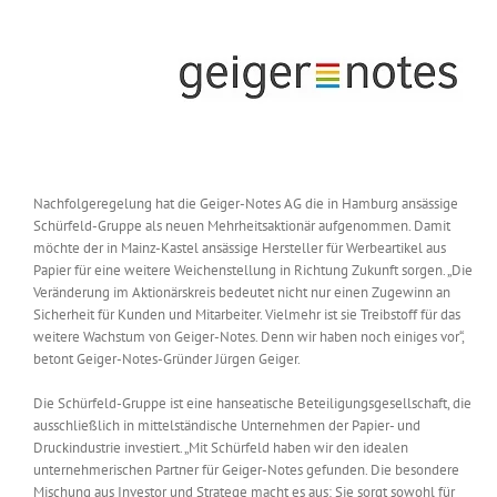
Messen & Events
Kontakt
Unternehmen
Interviews
Nachfolgeregelung hat die Geiger-Notes AG die in Hamburg ansässige
Schürfeld-Gruppe als neuen Mehrheitsaktionär aufgenommen. Damit
Wissen
möchte der in Mainz-Kastel ansässige Hersteller für Werbeartikel aus
Papier für eine weitere Weichenstellung in Richtung Zukunft sorgen. „Die
Veränderung im Aktionärskreis bedeutet nicht nur einen Zugewinn an
Product Guide
Sicherheit für Kunden und Mitarbeiter. Vielmehr ist sie Treibstoff für das
weitere Wachstum von Geiger-Notes. Denn wir haben noch einiges vor“,
betont Geiger-Notes-Gründer Jürgen Geiger.
Jobshop
Die Schürfeld-Gruppe ist eine hanseatische Beteiligungsgesellschaft, die
ausschließlich in mittelständische Unternehmen der Papier- und
Suche
Druckindustrie investiert. „Mit Schürfeld haben wir den idealen
nach:
unternehmerischen Partner für Geiger-Notes gefunden. Die besondere
Mischung aus Investor und Stratege macht es aus: Sie sorgt sowohl für