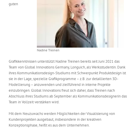
guten
Messen & Events
Kontakt
Unternehmen
Interviews
Nadine Treinen
Grafikkenntnissen unterstützt Nadine Treinen bereits seit Juni 2021 das
Wissen
Team von Global Innovations Germany, Longuich, als Werksstudentin. Dank
ihres Kommunikationsdesign-Studiums mit Schwerpunkt Produktdesign ist
sie in der Lage, spezielle Grafikprogramme – z.B. zur detaillierten 3D-
Product Guide
Modellierung – anzuwenden und zielführend in interne Projekte
einzubringen. Global Innovations freut sich daher, dass Treinen nach
Abschluss ihres Studiums ab September als Kommunikationsdesignerin das
Jobshop
Team in Vollzeit verstärken wird.
Mit dem Neuzuwachs werden Möglichkeiten der Visualisierung von
Suche
nach:
Kundenprojekten ausgebaut, insbesondere in der kreativen
Konzeptionsphase, heißt es aus dem Unternehmen.