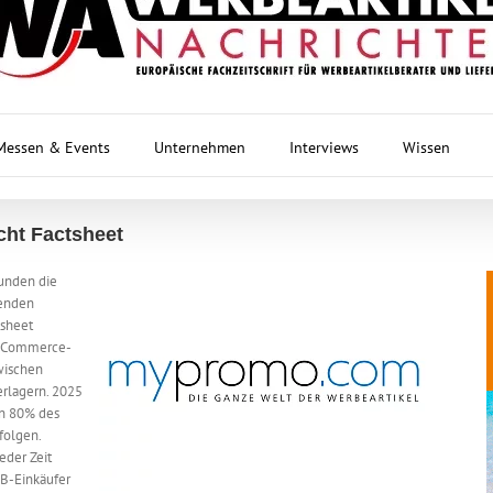
Messen & Events
Unternehmen
Interviews
Wissen
cht Factsheet
Kunden die
menden
tsheet
 E-Commerce-
wischen
erlagern. 2025
en 80% des
folgen.
eder Zeit
2B-Einkäufer