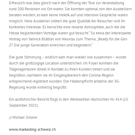
Erfreulich war, dass gleich nach der Öffnung der Tore zur Veranstaltung
rund 200 Personen vor Ort waren. Sie konnten optimal von den Ausstellern
beraten werden, es kam keine Hektik auf und intensive Gespräche waren
möglich. Viele Aussteller lobten die gute Qualität der Besucher und ihr
konkretes Interesse. Es herrschte eine relaxte Atmosphäre, auch die die
Messe begleitenden Vorträge waren gut besucht.“ So etwa der interessante
Vortrag von Yannick Blättler von Neoviso zum Thema: „Ready für die Gen
Z? Die junge Generation erreichen und begeistern.“
Die gute Stimmung – endlich kam man wieder live zusammen – wurde
durch die großzügige Location unterstrichen. Im Foyer konnten die
Trägeragenturen direkt in Kontakt zu ihren Kunden treten und sie
begrüßen, nachdem sie im Eingangsbereich den Corona-Regeln
entsprechend registriert wurden. Die Maskenpflicht anstelle der 3G-
Regelung wurde einhellig begrüßt.
Ein ausführlicher Bericht folgt in den
Werbeartikel Nachrichten
Nr. 414 (15.
September 2021).
// Michael Scherer
www.markeding-schweiz.ch