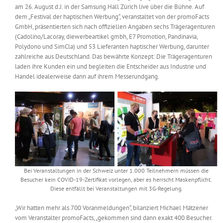
am 26. August d.J. in der Samsung Hall Zürich live über die Bühne. Auf
Messen & Events
Kontakt
dem „Festival der haptischen Werbung“, veranstaltet von der promoFacts
GmbH, präsentierten sich nach offiziellen Angaben sechs Trägeragenturen
(Cadolino/Lacoray, diewerbeartikel gmbh, E7 Promotion, Pandinavia,
Unternehmen
Polydono und SimCla) und 53 Lieferanten haptischer Werbung, darunter
zahlreiche aus Deutschland. Das bewährte Konzept: Die Trägeragenturen
laden ihre Kunden ein und begleiten die Entscheider aus Industrie und
Interviews
Handel idealerweise dann auf ihrem Messerundgang.
Wissen
Product Guide
Bei Veranstaltungen in der Schweiz unter 1.000 Teilnehmern müssen die
Jobshop
Besucher kein COVID-19-Zertifikat vorlegen, aber es herrscht Maskenpflicht.
Diese entfällt bei Veranstaltungen mit 3G-Regelung.
Suche
nach:
„Wir hatten mehr als 700 Voranmeldungen“, bilanziert Michael Mätzener
vom Veranstalter promoFacts, „gekommen sind dann exakt 400 Besucher.