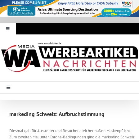
Zum
Inhalt
springen
Toggle
Navigation
Werbeartikel Nachrichten
E-Paper
WA Media
Toggle
Navigation
Startseite
Mediadaten
markeding Schweiz: Aufbruchstimmung
Branche Intern
Abonnement
Diesmal galt für Aussteller und Besucher gleichermaßen Maskenpflicht:
Zum zweiten Mal unter Corona-Bedingungen ging die markeding Schweiz