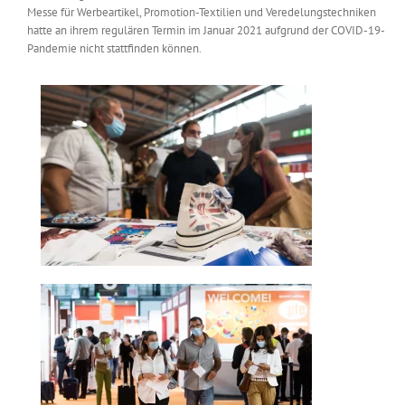
Messe für Werbeartikel, Promotion-Textilien und Veredelungstechniken
Messen & Events
Kontakt
hatte an ihrem regulären Termin im Januar 2021 aufgrund der COVID-19-
Pandemie nicht stattfinden können.
Unternehmen
Interviews
Wissen
Product Guide
Jobshop
Suche
nach: