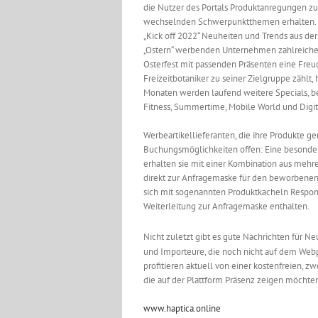
die Nutzer des Portals Produktanregungen zu
wechselnden Schwerpunktthemen erhalten.
„Kick off 2022“ Neuheiten und Trends aus der
„Ostern“ werbenden Unternehmen zahlreiche 
Osterfest mit passenden Präsenten eine Fre
Freizeitbotaniker zu seiner Zielgruppe zählt
Monaten werden laufend weitere Specials, b
Fitness, Summertime, Mobile World und Digit
Werbeartikellieferanten, die ihre Produkte
Buchungsmöglichkeiten offen: Eine besonder
erhalten sie mit einer Kombination aus mehre
direkt zur Anfragemaske für den beworbenen A
sich mit sogenannten Produktkacheln Respon
Weiterleitung zur Anfragemaske enthalten.
Nicht zuletzt gibt es gute Nachrichten für 
und Importeure, die noch nicht auf dem Webpo
profitieren aktuell von einer kostenfreien, z
die auf der Plattform Präsenz zeigen möchte
www.haptica.online