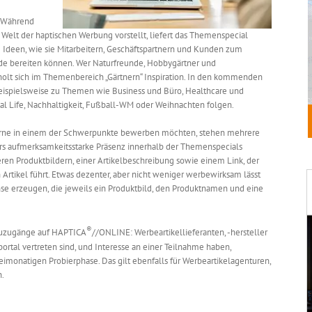
 Während
 Welt der haptischen Werbung vorstellt, liefert das Themenspecial
Ideen, wie sie Mitarbeitern, Geschäftspartnern und Kunden zum
ude bereiten können. Wer Naturfreunde, Hobbygärtner und
, holt sich im Themenbereich „Gärtnern“ Inspiration. In den kommenden
eispielsweise zu Themen wie Business und Büro, Healthcare und
al Life, Nachhaltigkeit, Fußball-WM oder Weihnachten folgen.
 gerne in einem der Schwerpunkte bewerben möchten, stehen mehrere
s aufmerksamkeitsstarke Präsenz innerhalb der Themenspecials
ren Produktbildern, einer Artikelbeschreibung sowie einem Link, der
rtikel führt. Etwas dezenter, aber nicht weniger werbewirksam lässt
se erzeugen, die jeweils ein Produktbild, den Produktnamen und eine
®
Neuzugänge auf HAPTICA
//ONLINE: Werbeartikellieferanten, -hersteller
rtal vertreten sind, und Interesse an einer Teilnahme haben,
weimonatigen Probierphase. Das gilt ebenfalls für Werbeartikelagenturen,
n.