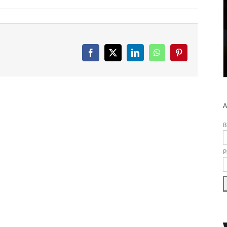
Facebook
X
LinkedIn
WhatsApp
Pinterest
A
B
P