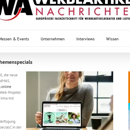
Messen & Events
Unternehmen
Interviews
Wissen
Themenspecials
E, die neue
n dMAS,
.online
s Web-Projekts
Firma md
Verfügung.
ecials“, in der