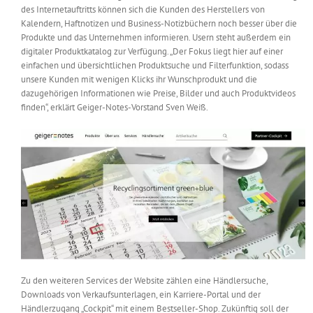
des Internetauftritts können sich die Kunden des Herstellers von
Messen & Events
Kontakt
Kalendern, Haftnotizen und Business-Notizbüchern noch besser über die
Produkte und das Unternehmen informieren. Usern steht außerdem ein
digitaler Produktkatalog zur Verfügung. „Der Fokus liegt hier auf einer
Unternehmen
einfachen und übersichtlichen Produktsuche und Filterfunktion, sodass
unsere Kunden mit wenigen Klicks ihr Wunschprodukt und die
dazugehörigen Informationen wie Preise, Bilder und auch Produktvideos
Interviews
finden“, erklärt Geiger-Notes-Vorstand Sven Weiß.
Wissen
Product Guide
Jobshop
Suche
Zu den weiteren Services der Website zählen eine Händlersuche,
nach:
Downloads von Verkaufsunterlagen, ein Karriere-Portal und der
Händlerzugang „Cockpit“ mit einem Bestseller-Shop. Zukünftig soll der