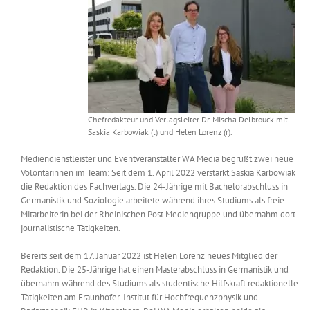
Messen & Events
Kontakt
Unternehmen
Interviews
Chefredakteur und Verlagsleiter Dr. Mischa Delbrouck mit
Saskia Karbowiak (l) und Helen Lorenz (r).
Wissen
Mediendienstleister und Eventveranstalter WA Media begrüßt zwei neue
Volontärinnen im Team: Seit dem 1. April 2022 verstärkt Saskia Karbowiak
die Redaktion des Fachverlags. Die 24-Jährige mit Bachelorabschluss in
Product Guide
Germanistik und Soziologie arbeitete während ihres Studiums als freie
Mitarbeiterin bei der Rheinischen Post Mediengruppe und übernahm dort
journalistische Tätigkeiten.
Jobshop
Bereits seit dem 17. Januar 2022 ist Helen Lorenz neues Mitglied der
Redaktion. Die 25-Jährige hat einen Masterabschluss in Germanistik und
Suche
übernahm während des Studiums als studentische Hilfskraft redaktionelle
nach:
Tätigkeiten am Fraunhofer-Institut für Hochfrequenzphysik und