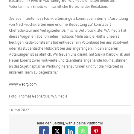
Radartechnik FHR in Wachtberg. Bei WA Media erhalten beide als
Volontärinnen Einblicke in sämtliche Bereiche der Redaktion.
„Gerade in Zeiten des Fachkräftemangels kommt der internen Ausbildung
von Nachwuchskräften eine enorme Bedeutung zu“, konstatiert
Chefredakteur und Verlagsleiter Dr. Mischa Delbrouck. „Bei WA Media hat
dieses Vorgehen aber ohnehin Tradition: Mehr als die Hälfte unseres
heutigen Redaktionsteams hat entweder ein Volontariat bei uns absolviert
oder als studentische Hilfskraft bei uns angefangen. In den anderen
Abteilungen ist es ähnlich. Wir freuen uns darauf, mit Saskia Karbowiak und
Helen Lorenz zwei motivierte und talentierte angehende Journalistinnen
an das Sujet haptische Werbung heranzuführen und für die Mitarbeit in
unserem Team zu begeistern.“
www.waorg.com
Foto: Thomas Gebhard, © WA Media
10. Mai 2022
Teile den Beitrag, wähle deine Plattform!
Facebook
X
LinkedIn
WhatsApp
Pinterest