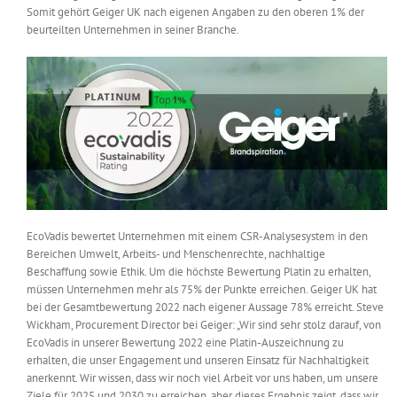
Somit gehört Geiger UK nach eigenen Angaben zu den oberen 1% der
Messen & Events
Kontakt
beurteilten Unternehmen in seiner Branche.
Unternehmen
Interviews
Wissen
EcoVadis bewertet Unternehmen mit einem CSR-Analysesystem in den
Product Guide
Bereichen Umwelt, Arbeits- und Menschenrechte, nachhaltige
Beschaffung sowie Ethik. Um die höchste Bewertung Platin zu erhalten,
müssen Unternehmen mehr als 75% der Punkte erreichen. Geiger UK hat
bei der Gesamtbewertung 2022 nach eigener Aussage 78% erreicht. Steve
Jobshop
Wickham, Procurement Director bei Geiger: „Wir sind sehr stolz darauf, von
EcoVadis in unserer Bewertung 2022 eine Platin-Auszeichnung zu
Suche
erhalten, die unser Engagement und unseren Einsatz für Nachhaltigkeit
nach:
anerkennt. Wir wissen, dass wir noch viel Arbeit vor uns haben, um unsere
Ziele für 2025 und 2030 zu erreichen, aber dieses Ergebnis zeigt, dass wir