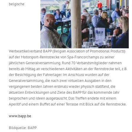
belgische
Messen & Events
Kontakt
Unternehmen
Interviews
Werbeartikelverband BAPP (Belgian Association of Promotional Products)
auf der Motorsport-Rennstrecke von Spa-Francorchamps zu seiner
jährlichen Generalversammlung. Rund 70 Verbandsmitglieder nahmen
Wissen
bereits ab Mittag an verschiedenen Aktivitäten an der Rennstrecke teil, z.B.
der Besichtigung der Fahrerlager. Im Anschluss wurden auf der
Generalversammlung, die nach zwei virtuellen Ausgaben in den
Product Guide
vergangenen beiden Jahren erstmals wieder physisch stattfand, die
aktuellen Entwicklungen und Ziele des BAPP für das kommende Jahr
besprochen und Ideen ausgetauscht. Das Treffen endete mit einem
Jobshop
Aperitif und einem Buffet auf einer Terrasse mit Blick auf die Rennstrecke.
www.bapp.be
Suche
nach:
Bildquelle: BAPP