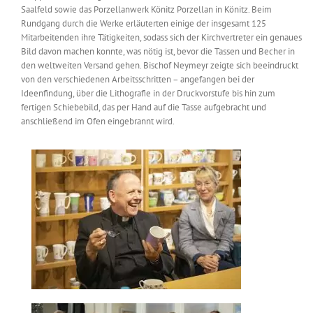
Saalfeld sowie das Porzellanwerk Könitz Porzellan in Könitz. Beim
Messen & Events
Kontakt
Rundgang durch die Werke erläuterten einige der insgesamt 125
Mitarbeitenden ihre Tätigkeiten, sodass sich der Kirchvertreter ein genaues
Bild davon machen konnte, was nötig ist, bevor die Tassen und Becher in
Unternehmen
den weltweiten Versand gehen. Bischof Neymeyr zeigte sich beeindruckt
von den verschiedenen Arbeitsschritten – angefangen bei der
Ideenfindung, über die Lithografie in der Druckvorstufe bis hin zum
Interviews
fertigen Schiebebild, das per Hand auf die Tasse aufgebracht und
anschließend im Ofen eingebrannt wird.
Wissen
Product Guide
Jobshop
Suche
nach: