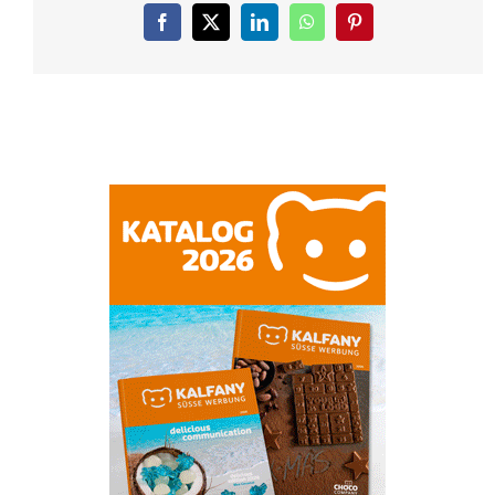
Facebook
X
LinkedIn
WhatsApp
Pinterest