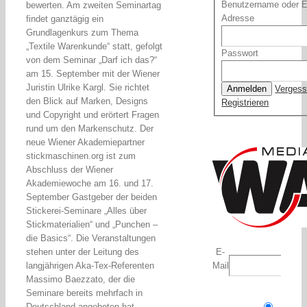
Benutzername oder E
bewerten. Am zweiten Seminartag
Adresse
findet ganztägig ein
Grundlagenkurs zum Thema
„Textile Warenkunde“ statt, gefolgt
Passwort
von dem Seminar „Darf ich das?“
am 15. September mit der Wiener
Juristin Ulrike Kargl. Sie richtet
Verges
den Blick auf Marken, Designs
Registrieren
und Copyright und erörtert Fragen
rund um den Markenschutz. Der
neue Wiener Akademiepartner
stickmaschinen.org ist zum
Abschluss der Wiener
Akademiewoche am 16. und 17.
September Gastgeber der beiden
Stickerei-Seminare „Alles über
Stickmaterialien“ und „Punchen –
die Basics“. Die Veranstaltungen
stehen unter der Leitung des
E-
langjährigen Aka-Tex-Referenten
Mail
Massimo Baezzato, der die
Seminare bereits mehrfach in
Deutschland angeboten hat.