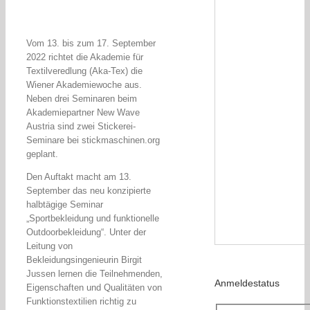
Interviews
Vom 13. bis zum 17. September
2022 richtet die Akademie für
Wissen
Textilveredlung (Aka-Tex) die
Wiener Akademiewoche aus.
Neben drei Seminaren beim
Product Guide
Akademiepartner New Wave
Austria sind zwei Stickerei-
Seminare bei stickmaschinen.org
geplant.
Jobshop
Den Auftakt macht am 13.
Suche
September das neu konzipierte
nach:
halbtägige Seminar
„Sportbekleidung und funktionelle
Outdoorbekleidung“. Unter der
Leitung von
Bekleidungsingenieurin Birgit
Jussen lernen die Teilnehmenden,
Anmeldestatus
Eigenschaften und Qualitäten von
Funktionstextilien richtig zu