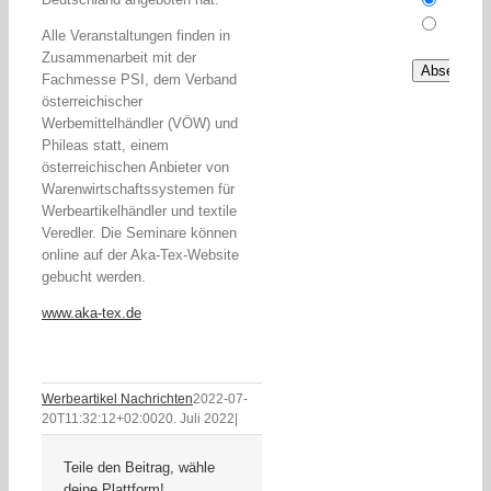
Anmel
Abmel
Alle Veranstaltungen finden in
Zusammenarbeit mit der
Fachmesse PSI, dem Verband
österreichischer
Werbemittelhändler (VÖW) und
Phileas statt, einem
österreichischen Anbieter von
Warenwirtschaftssystemen für
Werbeartikelhändler und textile
Veredler. Die Seminare können
online auf der Aka-Tex-Website
gebucht werden.
www.aka-tex.de
Werbeartikel Nachrichten
2022-07-
20T11:32:12+02:00
20. Juli 2022
|
Teile den Beitrag, wähle
deine Plattform!