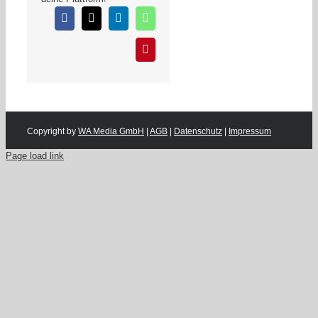
Facebook
X
LinkedIn
WhatsApp
Pinterest
Copyright by
WA Media GmbH
|
AGB
|
Datenschutz
|
Impressum
Page load link