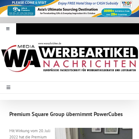
Zum
Inhalt
springen
Toggle
Navigation
Werbeartikel Nachrichten
E-Paper
WA Media
Toggle
Navigation
Startseite
Mediadaten
Premium Square Group übernimmt PowerCubes
Branche Intern
Abonnement
Mit Wirkung vom 20. Juli
2022 hat die Premium