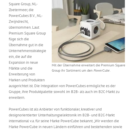
Square Group, NL-
Messen & Events
Kontakt
Zoetermeer, die
PowerCubes B.V., NL-
Zwijndrecht,
Unternehmen
übernommen. Laut
Premium Square Group
füge sich die
Interviews
Übernahme gut in die
Unternehmensstrategie
ein, die auf die
Expansion in neue
Wissen
Mit der Übernahme erweitert die Premium Square
Märkte und die
Group ihr Sortiment um den
PowerCube
.
Erweiterung von
Marken und Produkten
Product Guide
ausgerichtet ist. Die Integration von PowerCubes ermögliche es der
Gruppe, ihre Produktpalette sowohl im B2B- als auch im B2C-Markt zu
erweitern.
Jobshop
PowerCubes ist als Anbieter von funktionaler, kreativer und
designorientierter Unterhaltungselektronik im B2B- und B2C-Markt
Suche
nach:
international v.a. für seine Marke PowerCube bekannt. „Wir werden die
Marke PowerCube in neuen Ländern einführen und bestehenden sowie