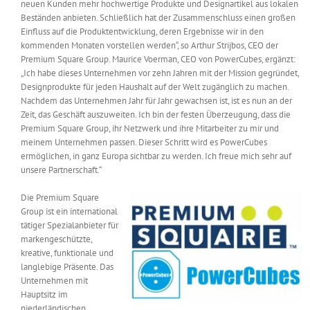
neuen Kunden mehr hochwertige Produkte und Designartikel aus lokalen
Beständen anbieten. Schließlich hat der Zusammenschluss einen großen
Einfluss auf die Produktentwicklung, deren Ergebnisse wir in den
kommenden Monaten vorstellen werden“, so Arthur Strijbos, CEO der
Premium Square Group. Maurice Voerman, CEO von PowerCubes, ergänzt:
„Ich habe dieses Unternehmen vor zehn Jahren mit der Mission gegründet,
Designprodukte für jeden Haushalt auf der Welt zugänglich zu machen.
Nachdem das Unternehmen Jahr für Jahr gewachsen ist, ist es nun an der
Zeit, das Geschäft auszuweiten. Ich bin der festen Überzeugung, dass die
Premium Square Group, ihr Netzwerk und ihre Mitarbeiter zu mir und
meinem Unternehmen passen. Dieser Schritt wird es PowerCubes
ermöglichen, in ganz Europa sichtbar zu werden. Ich freue mich sehr auf
unsere Partnerschaft.“
Die Premium Square
Group ist ein international
tätiger Spezialanbieter für
markengeschützte,
kreative, funktionale und
langlebige Präsente. Das
Unternehmen mit
Hauptsitz im
niederländischen