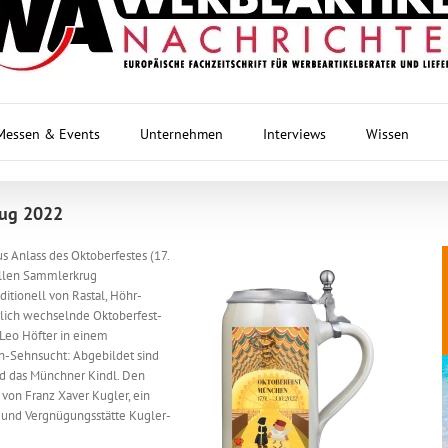
Messen & Events
Unternehmen
Interviews
Wissen
krug 2022
s Anlass des Oktoberfestes (17.
ellen Sammlerkrug
aditionell von Rastal, Höhr-
rlich wechselnde Oktoberfest-
n Leo Höfter in einem
n-Sehnsucht: Abgebildet sind
nd das Münchner Kindl. Den
von Franz Xaver Kugler, ein
- und Vergnügungsstätte Kugler-