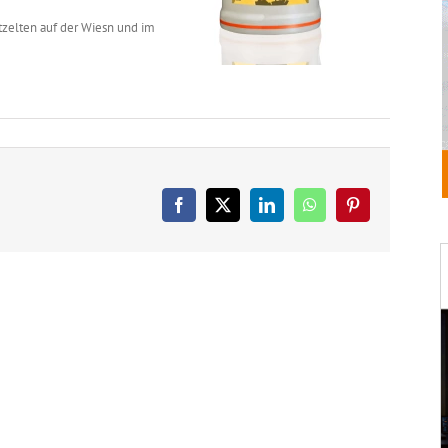
stzelten auf der Wiesn und im
Facebook
X
LinkedIn
WhatsApp
Pinterest