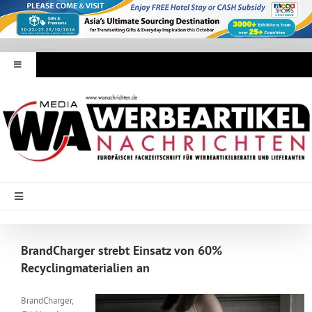
Zum
Inhalt
springen
Toggle
Navigation
Werbeartikel Nachrichten
E-Paper
WA Media
Toggle
Navigation
Startseite
Mediadaten
BrandCharger strebt Einsatz von 60%
Recyclingmaterialien an
Branche Intern
Abonnement
BrandCharger,