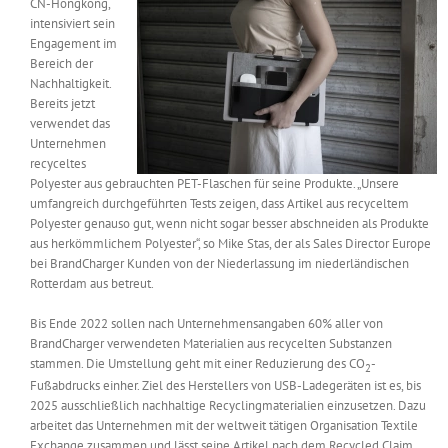
CN-Hongkong,
Messen & Events
intensiviert sein
Kontakt
Engagement im
Bereich der
Unternehmen
Nachhaltigkeit.
Bereits jetzt
verwendet das
Unternehmen
Interviews
recyceltes
Polyester aus gebrauchten PET-Flaschen für seine Produkte. „Unsere
umfangreich durchgeführten Tests zeigen, dass Artikel aus recyceltem
Wissen
Polyester genauso gut, wenn nicht sogar besser abschneiden als Produkte
aus herkömmlichem Polyester“, so Mike Stas, der als Sales Director Europe
bei BrandCharger Kunden von der Niederlassung im niederländischen
Product Guide
Rotterdam aus betreut.
Bis Ende 2022 sollen nach Unternehmensangaben 60% aller von
BrandCharger verwendeten Materialien aus recycelten Substanzen
Jobshop
stammen. Die Umstellung geht mit einer Reduzierung des CO
-
2
Fußabdrucks einher. Ziel des Herstellers von USB-Ladegeräten ist es, bis
Suche
2025 ausschließlich nachhaltige Recyclingmaterialien einzusetzen. Dazu
nach:
arbeitet das Unternehmen mit der weltweit tätigen Organisation Textile
Exchange zusammen und lässt seine Artikel nach dem Recycled Claim