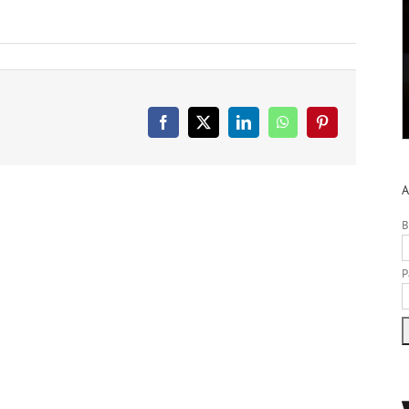
Facebook
X
LinkedIn
WhatsApp
Pinterest
A
B
P