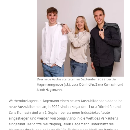
Messen & Events
Kontakt
Unternehmen
Interviews
Wissen
Drei neue Azubis starteten im September 2022 bei der
Product Guide
Hagemanngruppe (v.l.): Luca Dörnhöfer, Zana Kumasin und
Jakob Hagemann.
Jobshop
Werbemittelagentur Hagemann einen neuen Auszubildenden oder eine
neue Auszubildende an, in 2022 sind es sogar drei: Luca Dörnhöfer und
Zana Kumasin sind am 1. September als neue Industriekaufleute
Suche
eingestiegen und werden von Sonja Visino in die Welt des Verkaufens
nach:
eingeführt. Der dritte Neuzugang, Jakob Hagemann, unterstützt die
Marketingabteilung und lernt die Vielfältigkeit des Mediums Werbung