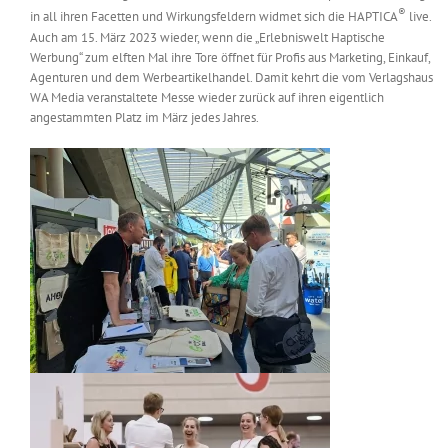
®
in all ihren Facetten und Wirkungsfeldern widmet sich die HAPTICA
live.
Messen & Events
Kontakt
Auch am 15. März 2023 wieder, wenn die „Erlebniswelt Haptische
Werbung“ zum elften Mal ihre Tore öffnet für Profis aus Marketing, Einkauf,
Agenturen und dem Werbeartikelhandel. Damit kehrt die vom Verlagshaus
Unternehmen
WA Media veranstaltete Messe wieder zurück auf ihren eigentlich
angestammten Platz im März jedes Jahres.
Interviews
Wissen
Product Guide
Jobshop
Suche
nach: