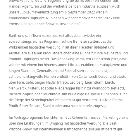
entwickeln und welche Begeisterung sie damit bei ihren Kunden aus
Handel, Agenturen und der werbetreibenden Industrie auslösen. Auch
unsere Jubiläumsveranstaltung am 6. September 2022 war ein
emotionales Highlight. Nun gehen wir hochmotiviert daran, 2023 eine
ebenso überzeugende Show zu inszenieren.“
Barth und sein Team setzen derzeit alles daran, wieder ein
abwechslungsreiches Programm auf die Beine zu stellen, das die
Wirksamkeit haptischer Werbung in all ihren Facetten abbildet und
Ausstellern aus allen Produktbereichen eine Bühne für ihre Neuheiten und
Produkt-Highlights bietet. Das Rebooking-Verhalten zeigt schon jetzt, dass
wieder mit einem hochinteressanten Mix aus etablierten Marktplayern und
jungen Start-ups, Generalisten und Spezialisten zu rechnen ist, der
zahlreiche klangvolle Namen enthält – von Cartamundi, Daiber und elasto
über Fare, Gefu, Geiger, Halfar, Intraco, Lediberg, Leuchtturm, Lurch,
Mahlwerck, Mister Bags oder Niederegger bis hin zu Promodoro, Reflects,
Richartz, Sigikid oder Touchmore, um nur einige Beispiele zu nennen. Auch
die Riege der Schreibgerätelieferanten ist gut vertreten: U.a. Klio Eterna,
Prodir, Ritter, Senator, Stabilo oder uma haben bereits zugesagt.
Im Vortragsprogramm berichten erneut Referenten aus der Marketingpraxis
über ihre Erfahrungen im Umgang mit haptischer Werbung. Die Best
Practice-Show mit internationalen Kampagnenbeispielen ist bereits gut