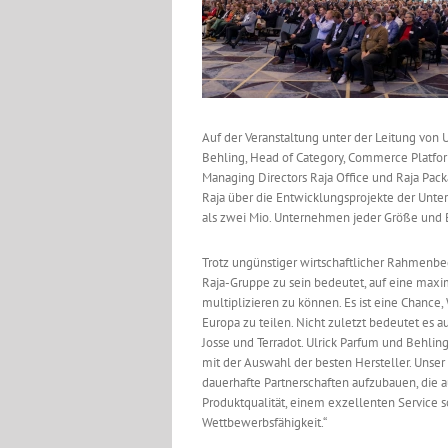
Auf der Veranstaltung unter der Leitung von U
Behling, Head of Category, Commerce Platfor
Managing Directors Raja Office und Raja Pac
Raja über die Entwicklungsprojekte der Unt
als zwei Mio. Unternehmen jeder Größe und 
Trotz ungünstiger wirtschaftlicher Rahmenbed
Raja-Gruppe zu sein bedeutet, auf eine maxi
multiplizieren zu können. Es ist eine Chance
Europa zu teilen. Nicht zuletzt bedeutet es a
Josse und Terradot. Ulrick Parfum und Behl
mit der Auswahl der besten Hersteller. Unser
dauerhafte Partnerschaften aufzubauen, die
Produktqualität, einem exzellenten Service 
Wettbewerbsfähigkeit.“