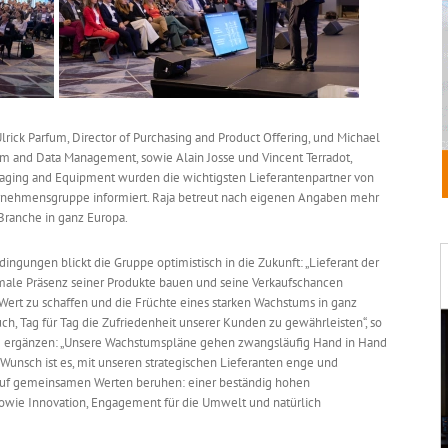
lrick Parfum, Director of Purchasing and Product Offering, und Michael
m and Data Management, sowie Alain Josse und Vincent Terradot,
kaging and Equipment wurden die wichtigsten Lieferantenpartner von
ernehmensgruppe informiert. Raja betreut nach eigenen Angaben mehr
Branche in ganz Europa.
ingungen blickt die Gruppe optimistisch in die Zukunft: „Lieferant der
male Präsenz seiner Produkte bauen und seine Verkaufschancen
, Wert zu schaffen und die Früchte eines starken Wachstums in ganz
uch, Tag für Tag die Zufriedenheit unserer Kunden zu gewährleisten“, so
ing ergänzen: „Unsere Wachstumspläne gehen zwangsläufig Hand in Hand
 Wunsch ist es, mit unseren strategischen Lieferanten enge und
 auf gemeinsamen Werten beruhen: einer beständig hohen
sowie Innovation, Engagement für die Umwelt und natürlich