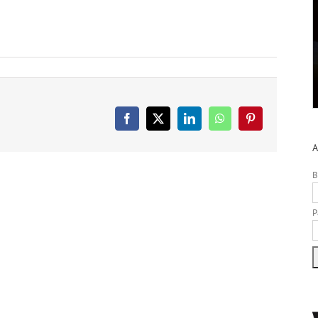
Facebook
X
LinkedIn
WhatsApp
Pinterest
A
B
P