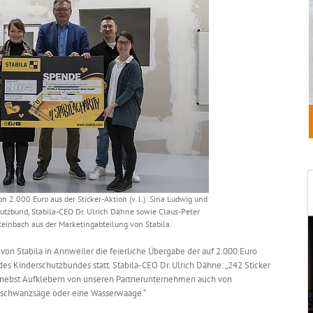
n 2.000 Euro aus der Sticker-Aktion (v. l.): Sina Ludwig und
utzbund, Stabila-CEO Dr. Ulrich Dähne sowie Claus-Peter
einbach aus der Marketingabteilung von Stabila.
n Stabila in Annweiler die feierliche Übergabe der auf 2.000 Euro
 Kinderschutzbundes statt. Stabila-CEO Dr. Ulrich Dähne: „242 Sticker
 nebst Aufklebern von unseren Partnerunternehmen auch von
sschwanzsäge oder eine Wasserwaage.“