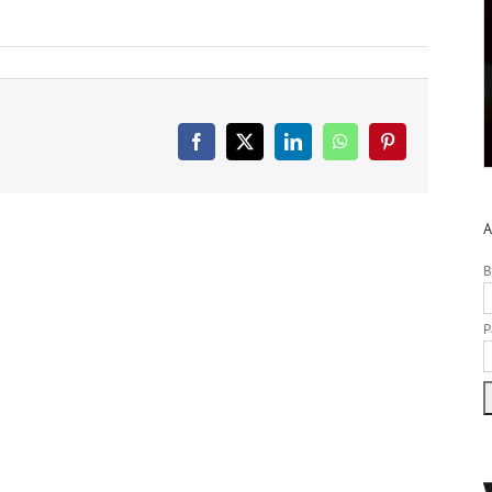
Facebook
X
LinkedIn
WhatsApp
Pinterest
A
B
P