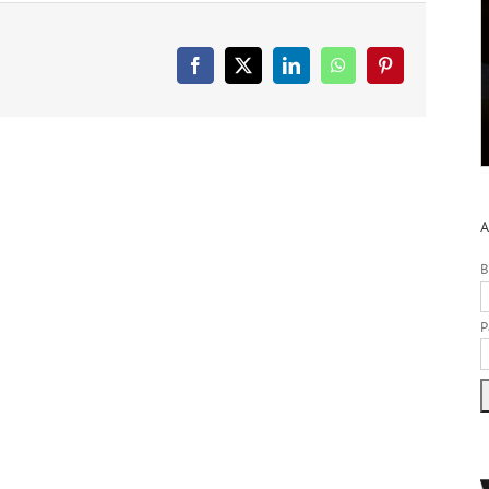
Facebook
X
LinkedIn
WhatsApp
Pinterest
A
B
P