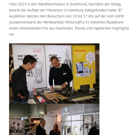
März 2023 in den Westfalenhallen in Dortmund, nachdem am Vortag
Messen & Events
Kontakt
bereits der Auftakt der Messetour in Hamburg stattgefunden hatte. 87
Aussteller stellten den Besuchern von 10 bis 17 Uhr auf der vom GWW
(Gesamtverband der Werbeartikel-Wirtschaft e.V.) initiierten Roadshow
Unternehmen
einen interessanten Mix aus Neuheiten, Trends und haptischen Highlights
vor.
Interviews
Wissen
Product Guide
Jobshop
Suche
nach: