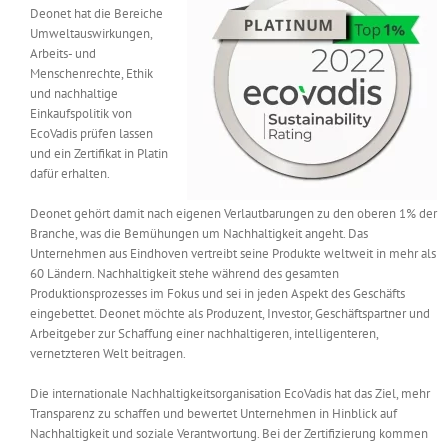
Deonet hat die Bereiche
Messen & Events
Kontakt
Umweltauswirkungen,
Arbeits- und
Menschenrechte, Ethik
Unternehmen
und nachhaltige
Einkaufspolitik von
EcoVadis prüfen lassen
Interviews
und ein Zertifikat in Platin
dafür erhalten.
Deonet gehört damit nach eigenen Verlautbarungen zu den oberen 1% der
Wissen
Branche, was die Bemühungen um Nachhaltigkeit angeht. Das
Unternehmen aus Eindhoven vertreibt seine Produkte weltweit in mehr als
60 Ländern. Nachhaltigkeit stehe während des gesamten
Product Guide
Produktionsprozesses im Fokus und sei in jeden Aspekt des Geschäfts
eingebettet. Deonet möchte als Produzent, Investor, Geschäftspartner und
Arbeitgeber zur Schaffung einer nachhaltigeren, intelligenteren,
Jobshop
vernetzteren Welt beitragen.
Die internationale Nachhaltigkeitsorganisation EcoVadis hat das Ziel, mehr
Suche
nach:
Transparenz zu schaffen und bewertet Unternehmen in Hinblick auf
Nachhaltigkeit und soziale Verantwortung. Bei der Zertifizierung kommen