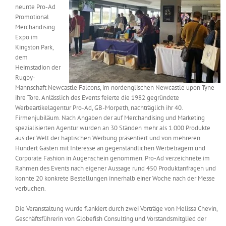
neunte Pro-Ad
Messen & Events
Kontakt
Promotional
Merchandising
Expo im
Unternehmen
Kingston Park,
dem
Heimstadion der
Interviews
Rugby-
Mannschaft Newcastle Falcons, im nordenglischen Newcastle upon Tyne
ihre Tore. Anlässlich des Events feierte die 1982 gegründete
Werbeartikelagentur Pro-Ad, GB-Morpeth, nachträglich ihr 40.
Wissen
Firmenjubiläum. Nach Angaben der auf Merchandising und Marketing
spezialisierten Agentur wurden an 30 Ständen mehr als 1.000 Produkte
aus der Welt der haptischen Werbung präsentiert und von mehreren
Product Guide
Hundert Gästen mit Interesse an gegenständlichen Werbeträgern und
Corporate Fashion in Augenschein genommen. Pro-Ad verzeichnete im
Rahmen des Events nach eigener Aussage rund 450 Produktanfragen und
Jobshop
konnte 20 konkrete Bestellungen innerhalb einer Woche nach der Messe
verbuchen.
Suche
nach:
Die Veranstaltung wurde flankiert durch zwei Vorträge von Melissa Chevin,
Geschäftsführerin von Globefish Consulting und Vorstandsmitglied der