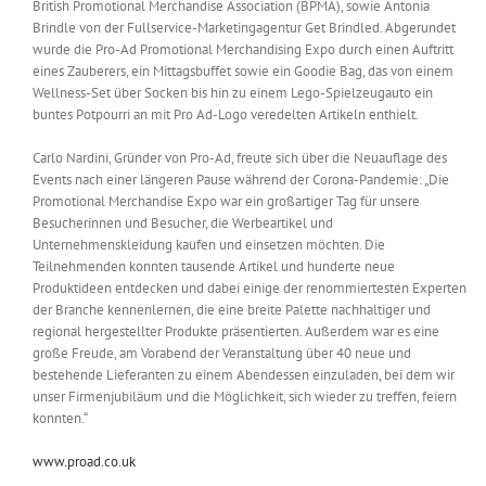
British Promotional Merchandise Association (BPMA), sowie Antonia
Brindle von der Fullservice-Marketingagentur Get Brindled. Abgerundet
wurde die Pro-Ad Promotional Merchandising Expo durch einen Auftritt
eines Zauberers, ein Mittagsbuffet sowie ein Goodie Bag, das von einem
Wellness-Set über Socken bis hin zu einem Lego-Spielzeugauto ein
buntes Potpourri an mit Pro Ad-Logo veredelten Artikeln enthielt.
Carlo Nardini, Gründer von Pro-Ad, freute sich über die Neuauflage des
Events nach einer längeren Pause während der Corona-Pandemie: „Die
Promotional Merchandise Expo war ein großartiger Tag für unsere
Besucherinnen und Besucher, die Werbeartikel und
Unternehmenskleidung kaufen und einsetzen möchten. Die
Teilnehmenden konnten tausende Artikel und hunderte neue
Produktideen entdecken und dabei einige der renommiertesten Experten
der Branche kennenlernen, die eine breite Palette nachhaltiger und
regional hergestellter Produkte präsentierten. Außerdem war es eine
große Freude, am Vorabend der Veranstaltung über 40 neue und
bestehende Lieferanten zu einem Abendessen einzuladen, bei dem wir
unser Firmenjubiläum und die Möglichkeit, sich wieder zu treffen, feiern
konnten.“
www.proad.co.uk