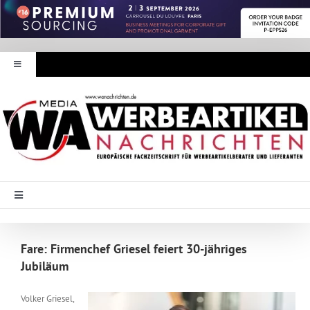
Zum
Inhalt
springen
Toggle
Navigation
Werbeartikel Nachrichten
E-Paper
WA Media
Toggle
Navigation
Startseite
Mediadaten
Fare: Firmenchef Griesel feiert 30-jähriges
Jubiläum
Branche Intern
Abonnement
Volker Griesel,