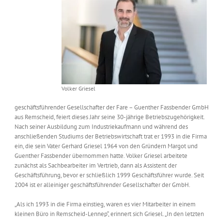
Messen & Events
Kontakt
Unternehmen
Interviews
Volker Griesel
Wissen
geschäftsführender Gesellschafter der Fare – Guenther Fassbender GmbH
aus Remscheid, feiert dieses Jahr seine 30-jährige Betriebszugehörigkeit.
Nach seiner Ausbildung zum Industriekaufmann und während des
Product Guide
anschließenden Studiums der Betriebswirtschaft trat er 1993 in die Firma
ein, die sein Vater Gerhard Griesel 1964 von den Gründern Margot und
Guenther Fassbender übernommen hatte. Volker Griesel arbeitete
zunächst als Sachbearbeiter im Vertrieb, dann als Assistent der
Jobshop
Geschäftsführung, bevor er schließlich 1999 Geschäftsführer wurde. Seit
2004 ist er alleiniger geschäftsführender Gesellschafter der GmbH.
Suche
nach:
„Als ich 1993 in die Firma einstieg, waren es vier Mitarbeiter in einem
kleinen Büro in Remscheid-Lennep“, erinnert sich Griesel. „In den letzten