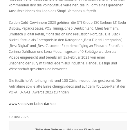
kommenden Jahr die Point-Statue verleihen, die in Form eines goldenen
Ausrufezeichens das Logo des Shop!-Verbands aufgreift.
Zu den Gold-Gewinnern 2023 gehören die STI Group, JSC Sorbum LT, Sedu
Display, Papacks Sales, POS Tuning, Chep Deutschland, Cheil Germany,
umdasch Digital Retail, Moris design und Preussisch Portugal. Die Black
Nickel-Statue als Ehrenpreis in den Kategorien „Best Digital Integration“,
„Best Digital“ und „Best Customer Experience“ ging an Eintracht Frankfurt,
Corinna Dahlhaus und Lena Moos. Insgesamt 40 Beiträge wurden als
Videos eingereicht und bereits am 15.Februar 2023 von einer
unabhängigen Jury mit Mitgliedern aus Industrie, Handel, Design und
Wissenschaft gesichtet und bewertet.
Die festliche Verleihung mit rund 100 Gästen wurde live gestreamt. Die
Aufnahme sowie alle Einreichungsvideos sind auf dem Youtube-Kanal der
POPAI D-A-CH Awards 2023 zu finden.
www.shopassociation-dach.de
19. Juni 2023
Teile den Beitrag, wähle deine Plattform!