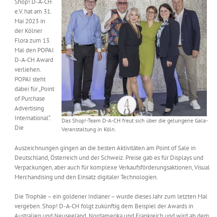
Shop! D-A-CH
Messen & Events
e.V. hat am 31.
Kontakt
Mai 2023 in
der Kölner
Unternehmen
Flora zum 13.
Mal den POPAI
D-A-CH Award
verliehen.
Interviews
POPAI steht
dabei für „Point
of Purchase
Wissen
Advertising
International“.
Das Shop!-Team D-A-CH freut sich über die gelungene Gala-
Die
Veranstaltung in Köln.
Product Guide
Auszeichnungen gingen an die besten Aktivitäten am Point of Sale in
Deutschland, Österreich und der Schweiz. Preise gab es für Displays und
Verpackungen, aber auch für komplexe Verkaufsförderungsaktionen, Visual
Jobshop
Merchandising und den Einsatz digitaler Technologien.
Suche
Die Trophäe – ein goldener Indianer – wurde dieses Jahr zum letzten Mal
nach:
vergeben. Shop! D-A-CH folgt zukünftig dem Beispiel der Awards in
Australien und Neuseeland, Nordamerika und Frankreich und wird ab dem