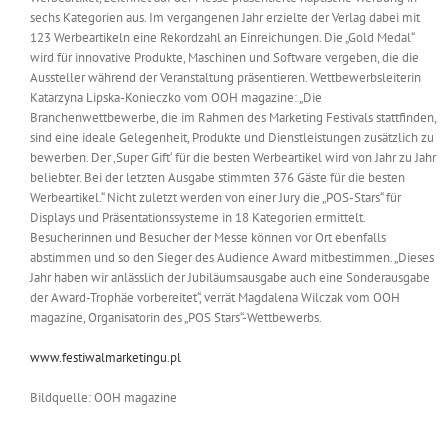
sechs Kategorien aus. Im vergangenen Jahr erzielte der Verlag dabei mit
123 Werbeartikeln eine Rekordzahl an Einreichungen. Die „Gold Medal“
wird für innovative Produkte, Maschinen und Software vergeben, die die
Aussteller während der Veranstaltung präsentieren. Wettbewerbsleiterin
Katarzyna Lipska-Konieczko vom OOH magazine: „Die
Branchenwettbewerbe, die im Rahmen des Marketing Festivals stattfinden,
sind eine ideale Gelegenheit, Produkte und Dienstleistungen zusätzlich zu
bewerben. Der ‚Super Gift‘ für die besten Werbeartikel wird von Jahr zu Jahr
beliebter. Bei der letzten Ausgabe stimmten 376 Gäste für die besten
Werbeartikel.“ Nicht zuletzt werden von einer Jury die „POS-Stars“ für
Displays und Präsentationssysteme in 18 Kategorien ermittelt.
Besucherinnen und Besucher der Messe können vor Ort ebenfalls
abstimmen und so den Sieger des Audience Award mitbestimmen. „Dieses
Jahr haben wir anlässlich der Jubiläumsausgabe auch eine Sonderausgabe
der Award-Trophäe vorbereitet“, verrät Magdalena Wilczak vom OOH
magazine, Organisatorin des „POS Stars“-Wettbewerbs.
www.festiwalmarketingu.pl
Bildquelle: OOH magazine