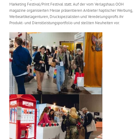
Marketing Festival/Print Festival statt. Auf der vom Verlagshaus OOH
Messen & Events
Kontakt
magazine organisierten Messe präsentieren Anbieter haptischer Werbung,
Werbeartikelagenturen, Druckspezialisten und Veredelungsprofis ihr
Produkt- und Dienstleistungsportfolio und stellten Neuheiten vor.
Unternehmen
Interviews
Wissen
Product Guide
Jobshop
Suche
nach: