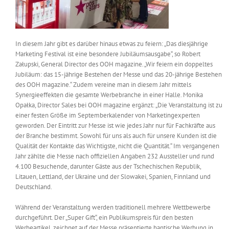
In diesem Jahr gibt es darüber hinaus etwas zu feiern: „Das diesjährige
Marketing Festival ist eine besondere Jubiläumsausgabe“, so Robert
Załupski, General Director des OOH magazine. „Wir feiern ein doppeltes
Jubiläum: das 15-jährige Bestehen der Messe und das 20-jährige Bestehen
des OOH magazine.“ Zudem vereine man in diesem Jahr mittels
Synergieeffekten die gesamte Werbebranche in einer Halle. Monika
Opałka, Director Sales bei OOH magazine ergänzt: „Die Veranstaltung ist zu
einer festen Größe im Septemberkalender von Marketingexperten
geworden. Der Eintritt zur Messe ist wie jedes Jahr nur für Fachkräfte aus
der Branche bestimmt. Sowohl für uns als auch für unsere Kunden ist die
Qualität der Kontakte das Wichtigste, nicht die Quantität.“ Im vergangenen
Jahr zählte die Messe nach offiziellen Angaben 232 Aussteller und rund
4.100 Besuchende, darunter Gäste aus der Tschechischen Republik,
Litauen, Lettland, der Ukraine und der Slowakei, Spanien, Finnland und
Deutschland.
Während der Veranstaltung werden traditionell mehrere Wettbewerbe
durchgeführt. Der „Super Gift“, ein Publikumspreis für den besten
Werbeartikel, zeichnet auf der Messe präsentierte haptische Werbung in