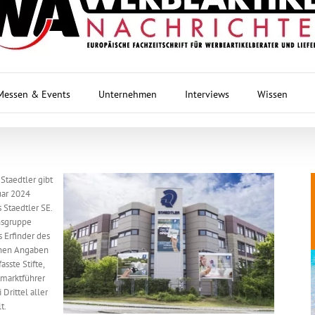
Messen & Events
Unternehmen
Interviews
Wissen
Staedtler gibt
uar 2024
 Staedtler SE.
nsgruppe
s Erfinder des
genen Angaben
sste Stifte,
tmarktführer
Drittel aller
t.