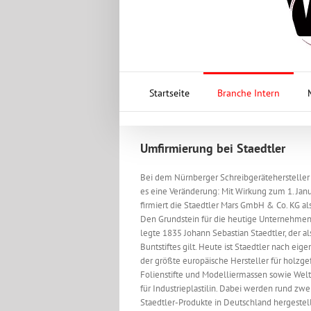
Startseite
Branche Intern
Umfirmierung bei Staedtler
Bei dem Nürnberger Schreibgerätehersteller 
es eine Veränderung: Mit Wirkung zum 1. Jan
firmiert die Staedtler Mars GmbH & Co. KG als
Den Grundstein für die heutige Unternehme
legte 1835 Johann Sebastian Staedtler, der al
Buntstiftes gilt. Heute ist Staedtler nach ei
der größte europäische Hersteller für holzgefa
Folienstifte und Modelliermassen sowie Wel
für Industrieplastilin. Dabei werden rund zwei 
Staedtler-Produkte in Deutschland hergestell