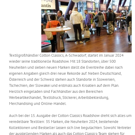
Messen & Events
Kontakt
Unternehmen
Interviews
Textilgroßhändler Cotton Classics, A-Schwadorf, startet im Januar 2024
wieder seine traditionelle Roadshow. Mit 18 Standorten, über 500
Wissen
Neuheiten und sieben neuen Marken stellt die Eventreihe dabei nach
eigenen Angaben gleich drei neue Rekorde auf. Neben Deutschland,
Österreich und der Schweiz stehen auch Standorte in Slowenien,
Product Guide
Tschechien, der Slowakei und erstmals auch Kroatien auf dem Plan.
Herzlich eingeladen sind Fachhändler aus den Bereichen
Werbeartikelhandel, Textildruck, Stickerei, Arbeitsbekleidung,
Merchandising und Online-Handel.
Jobshop
Auch bei der 15. Ausgabe der Cotton Classics Roadshow dreht sich alles um
Suche
veredelbare Textilien: 35 Marken, die Neuheiten 2024, bestehende
nach:
Kollektionen und Bestseller lassen sich live begutachten. Sowohl Vertreter
der ausstellenden Marken als auch das Cotton Classics-Team stehen für