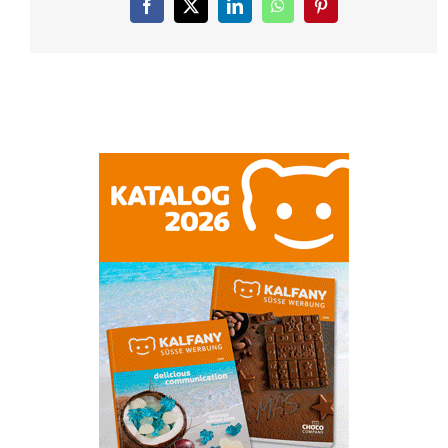
Facebook
X
LinkedIn
WhatsApp
Pinterest