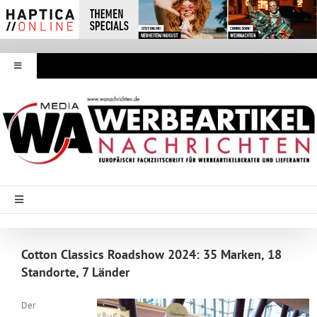
Zum
Inhalt
springen
Toggle
Navigation
Werbeartikel Nachrichten
E-Paper
WA Media
Toggle
Navigation
Startseite
Mediadaten
Cotton Classics Roadshow 2024: 35 Marken, 18
Standorte, 7 Länder
Branche Intern
Abonnement
Der