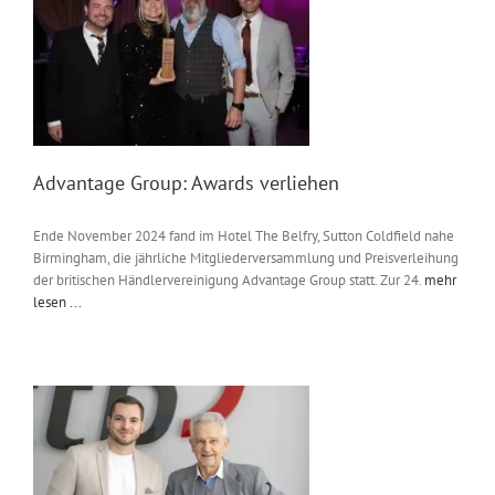
Messen & Events
Kontakt
Unternehmen
Interviews
Advantage Group: Awards verliehen
Ende November 2024 fand im Hotel The Belfry, Sutton Coldfield nahe
Wissen
Birmingham, die jährliche Mitgliederversammlung und Preisverleihung
der britischen Händlervereinigung Advantage Group statt. Zur 24.
mehr
lesen ...
Product Guide
Jobshop
Suche
nach: