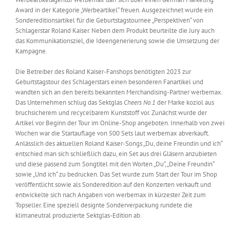
Award in der Kategorie „Werbeartikel“ freuen. Ausgezeichnet wurde ein
Sondereditionsartikel für die Geburtstagstournee „Perspektiven“ von
Schlagerstar Roland Kaiser. Neben dem Produkt beurteilte die Jury auch
das Kommunikationsziel, die Ideengenerierung sowie die Umsetzung der
Kampagne.
Die Betreiber des Roland Kaiser-Fanshops benötigten 2023 zur
Geburtstagstour des Schlagerstars einen besonderen Fanartikel und
wandten sich an den bereits bekannten Merchandising-Partner werbemax.
Das Unternehmen schlug das Sektglas
Cheers No.1
der Marke koziol aus
bruchsicherem und recycelbarem Kunststoff vor. Zunächst wurde der
Artikel vor Beginn der Tour im Online-Shop angeboten. Innerhalb von zwei
Wochen war die Startauflage von 500 Sets laut werbemax abverkauft.
Anlässlich des aktuellen Roland Kaiser-Songs „Du, deine Freundin und ich“
entschied man sich schließlich dazu, ein Set aus drei Gläsern anzubieten
und diese passend zum Songtitel mit den Worten „Du“, „Deine Freundin“
sowie „Und ich“ zu bedrucken. Das Set wurde zum Start der Tour im Shop
veröffentlicht sowie als Sonderedition auf den Konzerten verkauft und
entwickelte sich nach Angaben von werbemax in kürzester Zeit zum
Topseller. Eine speziell designte Sonderverpackung rundete die
klimaneutral produzierte Sektglas-Edition ab.