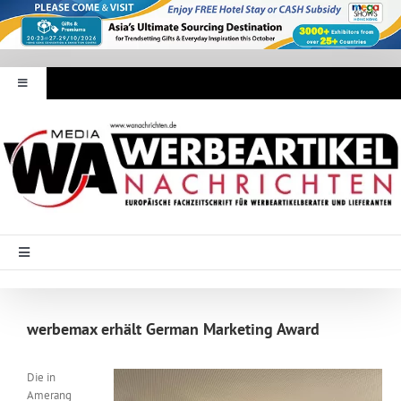
Zum
Inhalt
springen
Toggle
Navigation
Werbeartikel Nachrichten
E-Paper
WA Media
Toggle
Navigation
Startseite
Mediadaten
werbemax erhält German Marketing Award
Branche Intern
Abonnement
Die in
Amerang