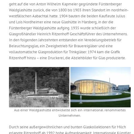
geht auf die von Anton Wilhelm Kapmeier gegründete Fürstenberger
Messen & Events
Kontakt
Waldglashütte zurück, die von 1800 bis 1903 ihren Standort im nordrhein-
westfälischen Aabachtal hatte. 1904 bauten die beiden Kaufleute Julius
und Lois Nordheimer eine neue Glashütte in Marsberg, in der die
Unternehmen
Fürstenberger Waldglashütte aufging. 1935 wurde schließlich der
Glasgroßhändler Heinrich Ritzenhoff Geschäftsführer des Unternehmens.
In den folgenden Jahrzehnten entstanden ein Veredelungsbetrieb für
Interviews
Beleuchtungsglas, ein Zweigbetrieb für Brauereigläser und eine
vollautomatische Glasproduktion für Trinkgläser. 1974 kam die Grafik
Ritzenhoff hinzu – eine Druckerei, die Abziehbilder für Glas produzierte.
Wissen
Product Guide
Jobshop
Aus einer Waldglashütte entwickelte sich ein international renommiertes
Unternehmen.
Suche
nach:
Durch seine außergewöhnlichen und bunten Glaskollektionen für Milch
erlangte Ritzenhoff ab 1992 hohe Aufmerksamkeit. Internationale Künstler