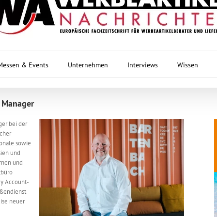
Messen & Events
Unternehmen
Interviews
Wissen
t Manager
er bei der
scher
ionale sowie
sien und
ernen und
tbüro
ey Account-
ußendienst
uise neuer