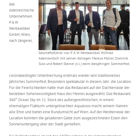
das
Messen & Events
Kontakt
österreichische
Unternehmen
P A W
Unternehmen
Werbeartikel
GmbH, Wien,
nach längerer,
Interviews
Geschäftsführer von P A W Werbeartikel Wilfried
Adamowitsch mit seinen Kollegen Markus Müller, Dominik
Süss und Robert Steiner (v.l.) beim diesjährigen Sommerfest.
Wissen
coronabedingter Unterbrechung erstmals wieder sein traditionelles
jährliches Sommerfest. Besonders spektakulär in diesem Jahr: die Location.
Product Guide
Für die Feierlichkeiten hatte man das Restaurant auf der Dachterrasse der
beliebten Sehenswürdigkeit Haus des Meeres ausgewählt. Das Restaurant
360° Ocean Sky im 11. Stock des außergewöhnlichen, in einem
Jobshop
ehemaligen Flakturm untergebrachten Aquazoos macht seinem Namen
alle Ehre und bietet eine Rundumsicht auf Wien. Auf der Westterrasse der
Location konnten die geladenen Gäste zum ausgezeichneten Essen den
Suche
Sonnenuntergang über der Stadt genießen.
nach: